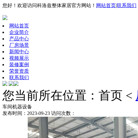
您好！欢迎访问科洛兹整体家居官方网站！
网站首页
|
联系我们
网站首页
企业简介
产品中心
厂房场景
新闻中心
视频展示
装修案例
荣誉资质
联系我们
您当前所在位置：首页 <
车间机器设备
发布时间：2023-09-23 访问次数：