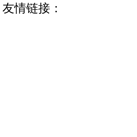
友情链接：